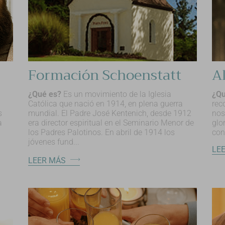
Formación Schoenstatt
A
¿Qué es?
Es un movimiento de la Iglesia
¿Qu
Católica que nació en 1914, en plena guerra
rec
s
mundial. El Padre José Kentenich, desde 1912
nos
a
era director espiritual en el Seminario Menor de
glor
los Padres Palotinos. En abril de 1914 los
con
jóvenes fund...
LE
LEER MÁS