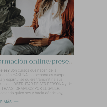
Formación online/presencial: Hakuna Soul College
é es?
Son cursos que nacen de la
dación HAKUNA. La persona es cuerpo,
a y espíritu, se quiere transmitir a sus
mnos el DISFRUTAR DE SER PERSONA y de
R TRANSFORMADOS POR EL SABER:
ociendo quien soy y hacia dónde voy, ...
ER MÁS