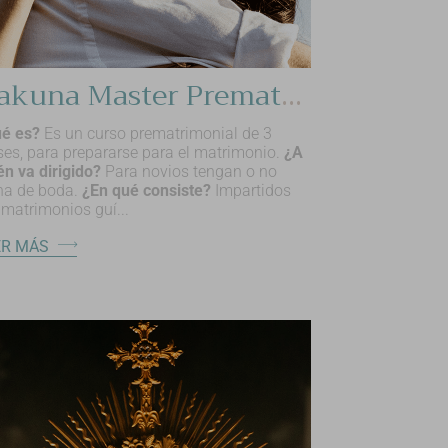
Hakuna Master Prematrimonial
ué es?
Es un curso prematrimonial de 3
es, para prepararse para el matrimonio.
¿A
én va dirigido?
Para novios tengan o no
ha de boda.
¿En qué consiste?
Impartidos
 matrimonios guí...
ER MÁS