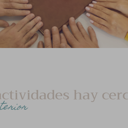
ctividades hay cerca
terior