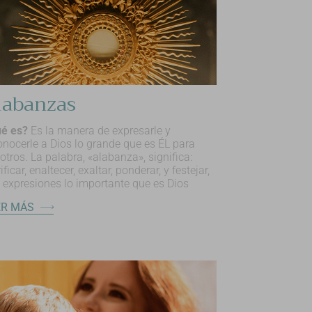
labanzas
é es?
Es la manera de expresarle y
onocerle a Dios lo grande que es ÉL para
otros. La palabra, «alabanza», significa:
ificar, enaltecer, exaltar, ponderar, y festejar,
 expresiones lo importante que es Dios
ER MÁS