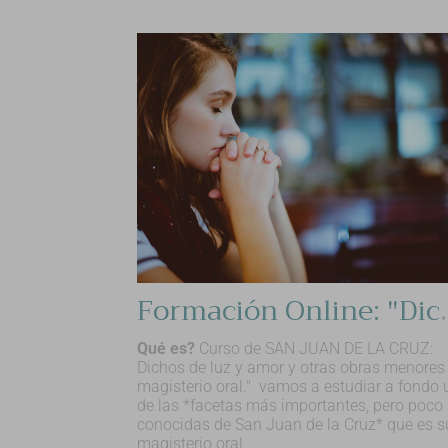
Formación Online: "Dicho
Qué es?
Curso de SAN JUAN DE LA CRUZ:
Dichos de luz y amor y otras obras menores
magisterio oral." vamos a estudiar a fondo
de las *facetas más importantes, pero poco
conocidas de San Juan de la Cruz* que es s
magisterio oral...