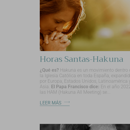
Horas Santas-Hakuna
¿Qué es?
Hakuna es un movimiento dentro 
la Iglesia Católica en toda España, expandi
por Europa, Estados Unidos, Latinoamérica 
Asia.
El Papa Francisco dice:
En el año 202
las HAM (Hakuna All Meeting) se...
LEER MÁS