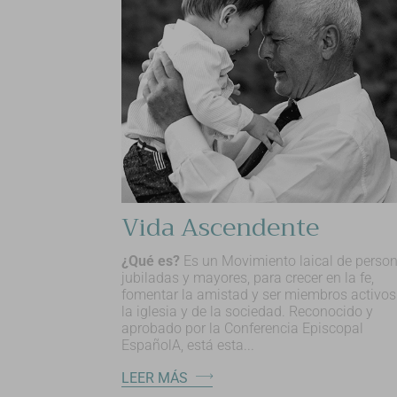
Vida Ascendente
¿Qué es?
Es un Movimiento laical de perso
jubiladas y mayores, para crecer en la fe,
fomentar la amistad y ser miembros activos
la iglesia y de la sociedad. Reconocido y
aprobado por la Conferencia Episcopal
EspañolA, está esta...
LEER MÁS