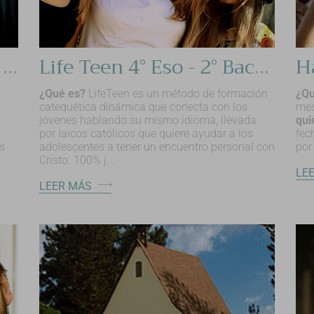
Edge Adolecentes 1°- 3° ESO
Life Teen 4° Eso - 2° Bachillerato
¿Qué es?
LifeTeen es un método de formación
¿Q
catequética dinámica que conecta con los
mes
jóvenes hablando su mismo idioma, llevada
qui
por laicos católicos que quiere ayudar a los
fec
s
adolescentes a tener un encuentro personal con
por
Cristo. 100% j...
LE
LEER MÁS