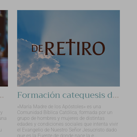
s de Luz y Amor" de San Juan de la Cruz
Formación catequesis de " María Madre de los Apóstoles"
«María Madre de los Apóstoles» es una
 y
Comunidad Bíblica Católica, formada por un
 una
grupo de hombres y mujeres de distintas
edades y condiciones sociales que intenta vivir
u
el Evangelio de Nuestro Señor Jesucristo dado
que es la Fuente de donde nace la e...