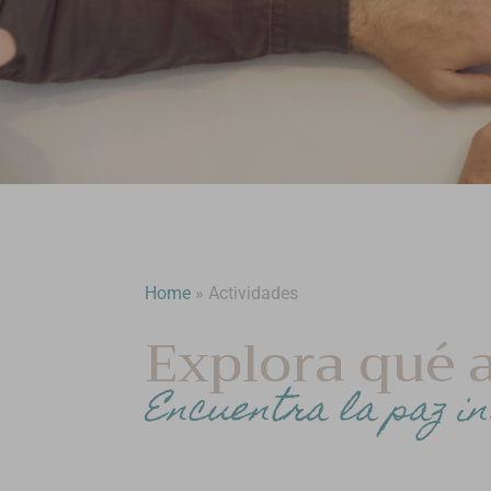
Home
»
Actividades
Explora qué a
Encuentra la paz in