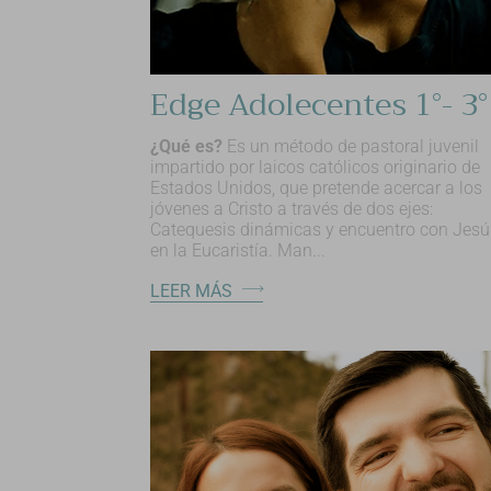
¿Qué es?
Es un método de pastoral juvenil
impartido por laicos católicos originario de
Estados Unidos, que pretende acercar a los
jóvenes a Cristo a través de dos ejes:
Catequesis dinámicas y encuentro con Jesú
en la Eucaristía. Man...
LEER MÁS