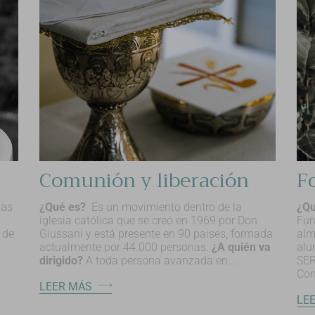
Comunión y liberación
nas
¿Qué es?
Es un movimiento dentro de la
¿Qu
iglesia católica que se creó en 1969 por Don
Fun
 de
Giussani y está presente en 90 paises, formada
alm
actualmente por 44.000 personas.
¿A quién va
alu
dirigido?
A toda persona avanzada en...
SE
Con
LEER MÁS
LE