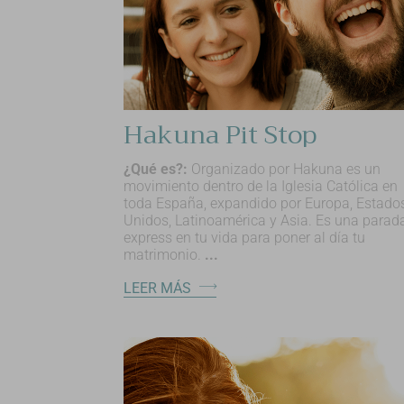
Hakuna Pit Stop
¿Qué es?:
Organizado por Hakuna es un
movimiento dentro de la Iglesia Católica en
toda España, expandido por Europa, Estado
Unidos, Latinoamérica y Asia. Es una parad
express en tu vida para poner al día tu
matrimonio.
...
LEER MÁS