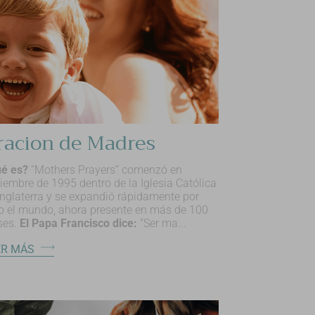
racion de Madres
é es?
“Mothers Prayers” comenzó en
iembre de 1995 dentro de la Iglesia Católica
Inglaterra y se expandió rápidamente por
o el mundo, ahora presente en más de 100
ses.
El Papa Francisco dice:
“Ser ma...
ER MÁS