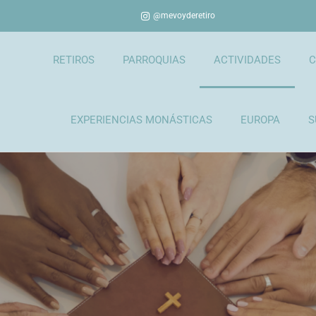
@mevoyderetiro
RETIROS
PARROQUIAS
ACTIVIDADES
C
EXPERIENCIAS MONÁSTICAS
EUROPA
S