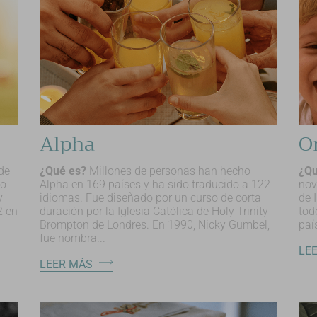
Alpha
O
de
¿Qué es?
Millones de personas han hecho
¿Qu
do
Alpha en 169 países y ha sido traducido a 122
nov
y
idiomas. Fue diseñado por un curso de corta
de 
2 en
duración por la Iglesia Católica de Holy Trinity
tod
Brompton de Londres. En 1990, Nicky Gumbel,
paí
fue nombra...
LE
LEER MÁS