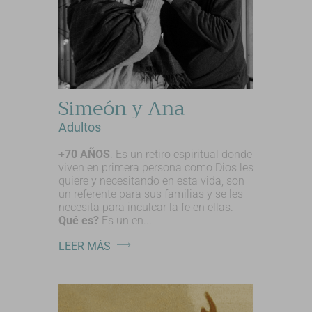
Simeón y Ana
Adultos
+70 AÑOS
. Es un retiro espiritual donde
viven en primera persona como Dios les
quiere y necesitando en esta vida, son
un referente para sus familias y se les
necesita para inculcar la fe en ellas.
Qué es?
Es un en...
LEER MÁS