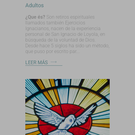
Adultos
¿Que és?
Son retiros espirituales
llamados también Ejercicios
Ignacianos, nacen de la experiencia
personal de San Ignacio de Loyola, en
búsqueda de la voluntad de Dios.
Desde hace 5 siglos ha sido un método,
que puso por escrito par...
LEER MÁS