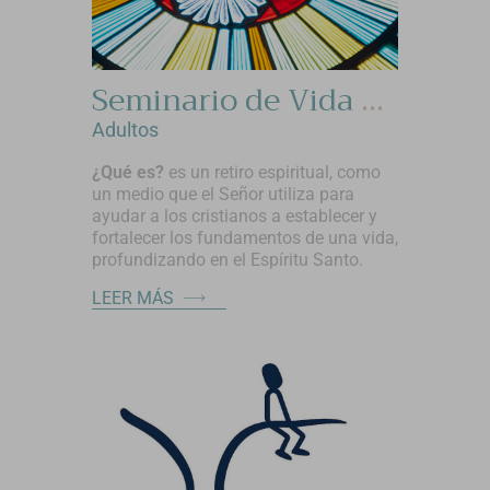
Seminario de Vida en el Espiritu (RCCE) y Rise up (Regnum Christi).
Adultos
¿Qué es?
es un retiro espiritual, como
un medio que el Señor utiliza para
ayudar a los cristianos a establecer y
fortalecer los fundamentos de una vida,
profundizando en el Espíritu Santo.
LEER MÁS