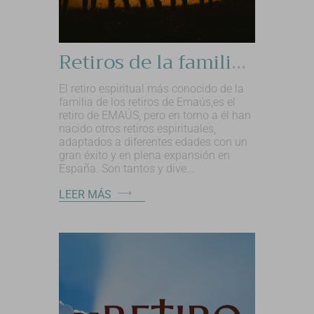
Retiros de la familia de Emaús
El retiro espiritual más conocido de la
familia de los retiros de Emaús,es el
retiro de EMAÚS, pero en torno a él han
nacido otros retiros espirituales,
adaptados a diferentes edades con un
gran éxito y en plena expansión en
España. Son tantos y dive...
LEER MÁS