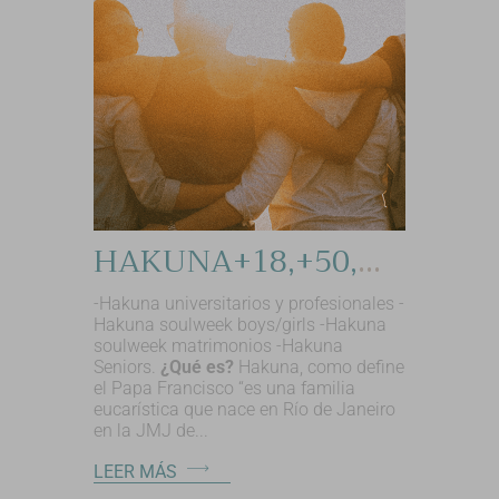
HAKUNA+18,+50,matrimonios,universitarios,profesionales,seniors.
-Hakuna universitarios y profesionales -
Hakuna soulweek boys/girls -Hakuna
soulweek matrimonios -Hakuna
Seniors.
¿Qué es?
Hakuna, como define
el Papa Francisco “es una familia
eucarística que nace en Río de Janeiro
en la JMJ de...
LEER MÁS