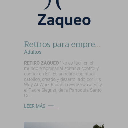
Retiros para emprendedores, autónomos, empresarios y directivos católicos.
Adultos
RETIRO ZAQUEO
"No es fácil en el
mundo empresarial soltar el control y
confiar en Él". Es un retiro espiritual
católico, creado y desarrollado por His
Way At Work España (www.hwaw.es) y
el Padre Siegrist, de la Parroquia Santo
Cr...
LEER MÁS