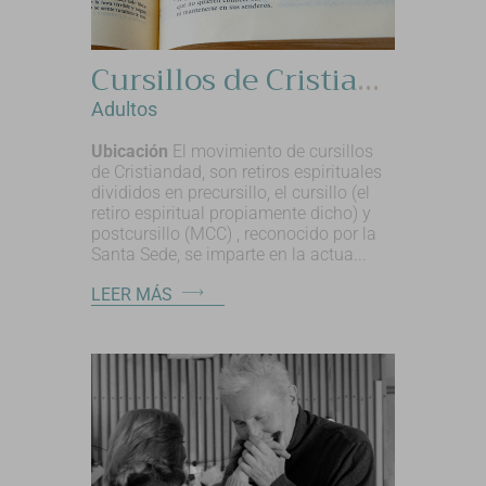
Cursillos de Cristiandad
Adultos
Ubicación
El movimiento de cursillos
de Cristiandad, son retiros espirituales
divididos en precursillo, el cursillo (el
retiro espiritual propiamente dicho) y
postcursillo (MCC) , reconocido por la
Santa Sede, se imparte en la actua...
LEER MÁS