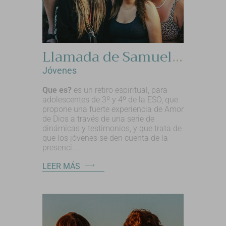
Llamada de Samuel 3ºy4º ESO
Jóvenes
Que es?
es un retiro espiritual, para
adolescentes de 3º y 4º de la ESO, que
propone una fuerte experiencia de Amor
de Dios a través de una serie de
dinámicas y testimonios, y que trata de
que los jóvenes se den cuenta de la
presenci...
LEER MÁS