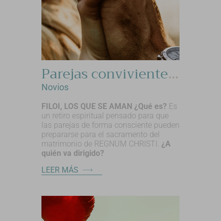
Parejas convivientes, matrimonios civiles
Novios
FILOI, LOS QUE SE AMAN
¿Qué es?
Es
un retiro espiritual pensado para que
las parejas de forma consciente pueden
prepararse para el sacramento del
matrimonio de REGNUM CHRISTI.
¿A
quién va dirigido?
LEER MÁS