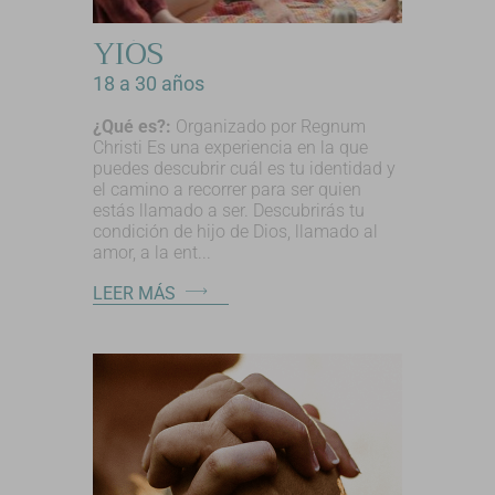
YIÓS
18 a 30 años
¿Qué es?:
Organizado por Regnum
Christi Es una experiencia en la que
puedes descubrir cuál es tu identidad y
el camino a recorrer para ser quien
estás llamado a ser. Descubrirás tu
condición de hijo de Dios, llamado al
amor, a la ent...
LEER MÁS