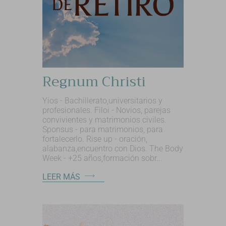
Regnum Christi
Yios - Bachillerato,universitarios y
profesionales. Filoi - Novios, parejas
convivientes y matrimonios civiles.
Sponsus - para matrimonios, para
fortalecerlo. Rise up - oración,
alabanza,encuentro con Dios. The Body
Week - +25 años,formación sobr...
LEER MÁS