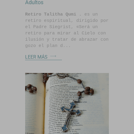
Adultos
Retiro Talitha Qumi .
es un
retiro espiritual, dirigido por
el Padre Siegrist, «Será un
retiro para mirar al Cielo con
ilusión y tratar de abrazar con
gozo el plan d...
LEER MÁS