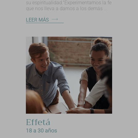
su espiritualidad."Experimentamos la fe
que nos lleva a darnos a los demás ...
LEER MÁS
Effetá
18 a 30 años