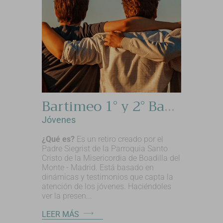
Bartimeo 1° y 2° Bachillerato
Jóvenes
¿Qué es?
Es un retiro creado por el
Padre Siegrist de la Parroquia Santo
Cristo de la Misericordia de Boadilla del
Monte - Madrid. Está basado en
dinámicas y testimonios que capta la
atención de los jóvenes. Haciéndoles
ver la presen...
LEER MÁS