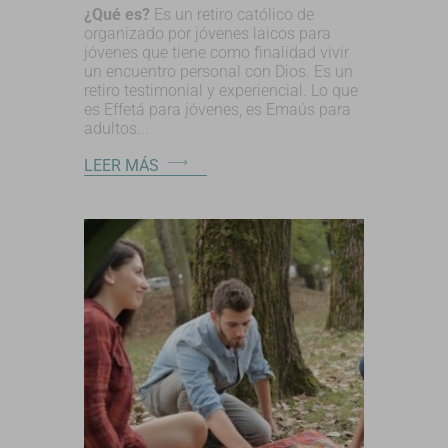
¿Qué es?
Es un retiro católico de
organizado por jóvenes laicos para
jóvenes que tiene como finalidad vivir
un encuentro personal con Dios. Es un
retiro testimonial y experiencial. Lo que
es Effetá para jóvenes, es Emaús para
adultos...
LEER MÁS