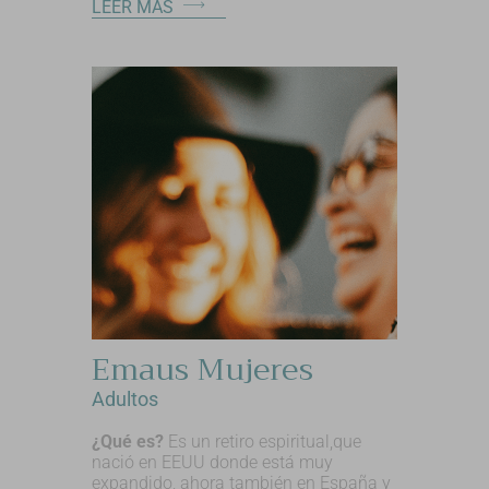
LEER MÁS
Emaus Mujeres
Adultos
¿Qué es?
Es un retiro espiritual,que
nació en EEUU donde está muy
expandido, ahora también en España y