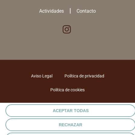
Actividades
Contacto
Aviso Legal
Política de privacidad
Utilizamos cookies para ofrecerte la mejor experiencia en nuestra
web.
Política de cookies
Puedes aprender más sobre qué
cookies
utilizamos o desactivarlas en
los
ajustes
.
ACEPTAR TODAS
RECHAZAR