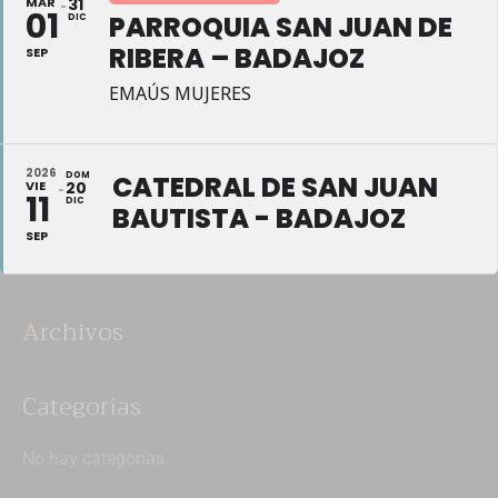
MAR
31
01
PARROQUIA SAN JUAN DE
DIC
RIBERA – BADAJOZ
SEP
EMAÚS MUJERES
2026
DOM
CATEDRAL DE SAN JUAN
VIE
20
11
DIC
BAUTISTA - BADAJOZ
SEP
Archivos
Categorías
No hay categorías