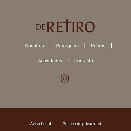
Nosotros
Parroquias
Retiros
Actividades
Contacto
Utilizamos cookies para ofrecerte la mejor experiencia en nuestra
web.
Puedes aprender más sobre qué
cookies
utilizamos o desactivarlas
en los
ajustes
.
ACEPTAR TODAS
Aviso Legal
Política de privacidad
RECHAZAR