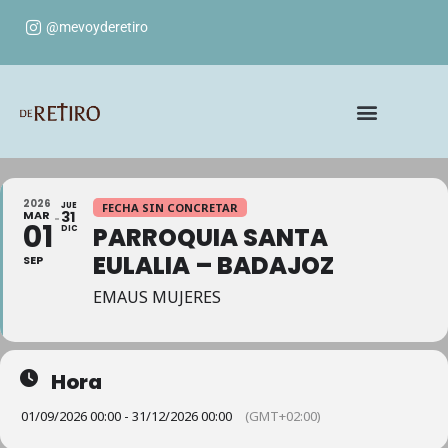
@mevoyderetiro
2026
JUE
FECHA SIN CONCRETAR
MAR
31
01
PARROQUIA SANTA
DIC
EULALIA – BADAJOZ
SEP
EMAUS MUJERES
Hora
01/09/2026 00:00 - 31/12/2026 00:00
(GMT+02:00)