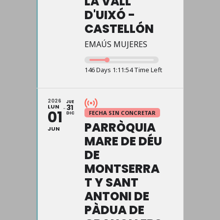
LA VALL
D'UIXÓ -
CASTELLÓN
EMAÚS MUJERES
146 Days 1:11:54 Time Left
2026
JUE
LUN
31
01
FECHA SIN CONCRETAR
DIC
PARRÒQUIA
JUN
MARE DE DÉU
DE
MONTSERRA
T Y SANT
ANTONI DE
PÀDUA DE