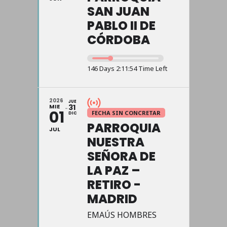
SAN JUAN
PABLO II DE
CÓRDOBA
146 Days 2:11:54 Time Left
2026
JUE
MIE
31
01
FECHA SIN CONCRETAR
DIC
PARROQUIA
JUL
NUESTRA
SEÑORA DE
LA PAZ –
RETIRO -
MADRID
EMAÚS HOMBRES