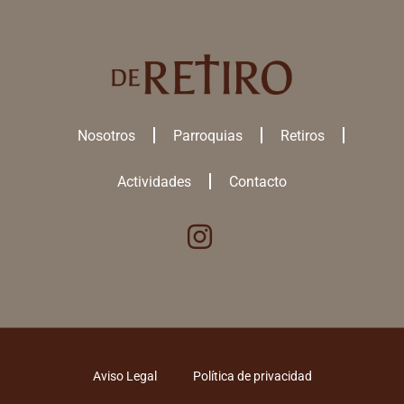
Nosotros
Parroquias
Retiros
Actividades
Contacto
Utilizamos cookies para ofrecerte la mejor experiencia en nuestra
web.
Puedes aprender más sobre qué
cookies
utilizamos o desactivarlas en
los
ajustes
.
Aviso Legal
Política de privacidad
ACEPTAR TODAS