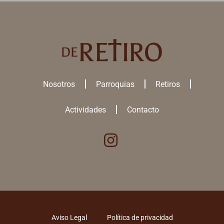
Nosotros
Parroquias
Retiros
Actividades
Contacto
Utilizamos cookies para ofrecerte la mejor experiencia en nuestra
web.
Puedes aprender más sobre qué
cookies
utilizamos o desactivarlas
en los
ajustes
.
ACEPTAR TODAS
Aviso Legal
Política de privacidad
RECHAZAR