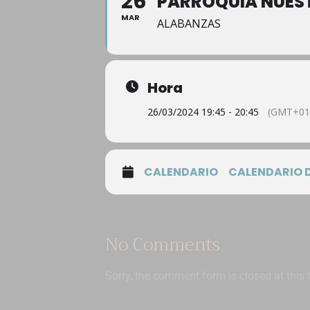
26
PARROQUIA NUEST
MAR
ALABANZAS
Hora
26/03/2024 19:45 - 20:45
(GMT+01
CALENDARIO
CALENDARIO 
No Comments
Sorry, the comment form is closed at this 