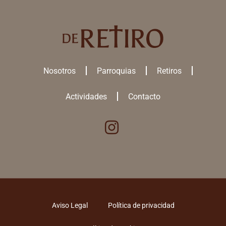
Nosotros
Parroquias
Retiros
Actividades
Contacto
Utilizamos cookies para ofrecerte la mejor experiencia en nuestra
web.
Puedes aprender más sobre qué
cookies
utilizamos o desactivarlas
en los
ajustes
.
ACEPTAR TODAS
Aviso Legal
Política de privacidad
RECHAZAR