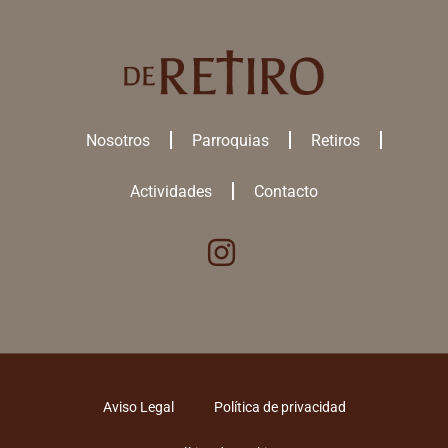
Nosotros
Parroquias
Retiros
Actividades
Contacto
Utilizamos cookies para ofrecerte la mejor experiencia en nuestra
web.
Puedes aprender más sobre qué
cookies
utilizamos o desactivarlas
en los
ajustes
.
ACEPTAR TODAS
Aviso Legal
Política de privacidad
RECHAZAR