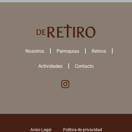
Nosotros
Parroquias
Retiros
Actividades
Contacto
Utilizamos cookies para ofrecerte la mejor experiencia en nuestra
web.
Puedes aprender más sobre qué
cookies
utilizamos o desactivarlas
en los
ajustes
.
ACEPTAR TODAS
Aviso Legal
Política de privacidad
RECHAZAR