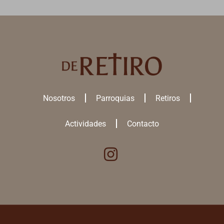
Nosotros
Parroquias
Retiros
Actividades
Contacto
Utilizamos cookies para ofrecerte la mejor experiencia en nuestra
web.
Puedes aprender más sobre qué
cookies
utilizamos o desactivarlas
en los
ajustes
.
ACEPTAR TODAS