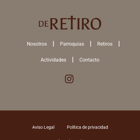
Nosotros
Parroquias
Retiros
Actividades
Contacto
Utilizamos cookies para ofrecerte la mejor experiencia en nuestra
web.
Puedes aprender más sobre qué
cookies
utilizamos o desactivarlas
en los
ajustes
.
ACEPTAR TODAS
Aviso Legal
Política de privacidad
RECHAZAR