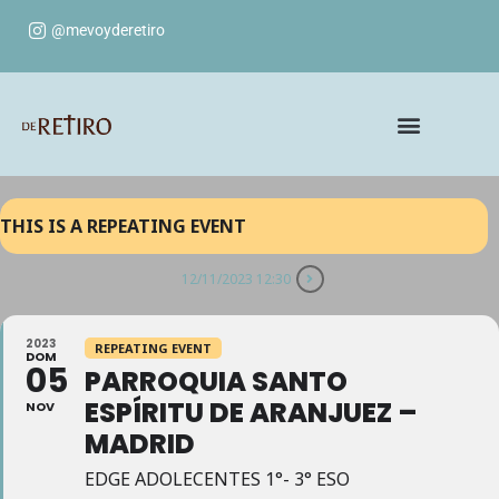
@mevoyderetiro
THIS IS A REPEATING EVENT
12/11/2023 12:30
2023
REPEATING EVENT
DOM
05
PARROQUIA SANTO
ESPÍRITU DE ARANJUEZ –
NOV
MADRID
EDGE ADOLECENTES 1°- 3° ESO