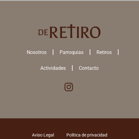
Nosotros
Parroquias
Retiros
Actividades
Contacto
Utilizamos cookies para ofrecerte la mejor experiencia en nuestra
web.
Puedes aprender más sobre qué
cookies
utilizamos o desactivarlas
en los
ajustes
.
ACEPTAR TODAS
Aviso Legal
Política de privacidad
RECHAZAR