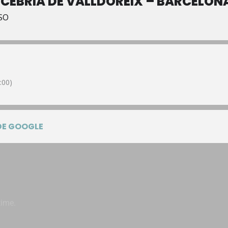
CEBRIÀ DE VALLDOREIX – BARCELON
SO
:00)
DE GOOGLE
time.