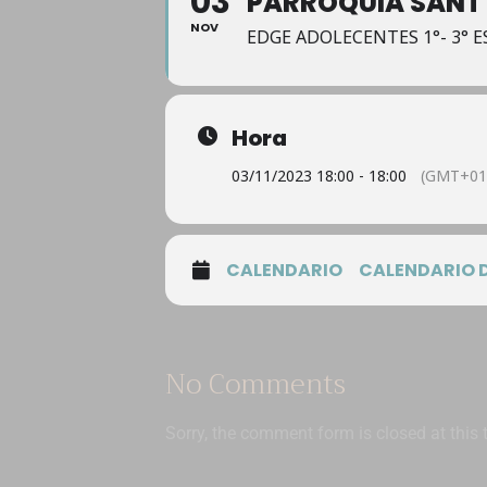
03
PARROQUIA SANT 
NOV
EDGE ADOLECENTES 1°- 3° E
Hora
03/11/2023 18:00 - 18:00
(GMT+01
CALENDARIO
CALENDARIO 
No Comments
Sorry, the comment form is closed at this 