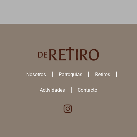
Nosotros
Parroquias
Retiros
Actividades
Contacto
Utilizamos cookies para ofrecerte la mejor experiencia en nuestra
web.
Puedes aprender más sobre qué
cookies
utilizamos o desactivarlas
en los
ajustes
.