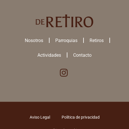
Nosotros
Parroquias
Retiros
Actividades
Contacto
Utilizamos cookies para ofrecerte la mejor experiencia en nuestra
web.
Puedes aprender más sobre qué
cookies
utilizamos o desactivarlas
en los
ajustes
.
ACEPTAR TODAS
Aviso Legal
Política de privacidad
RECHAZAR