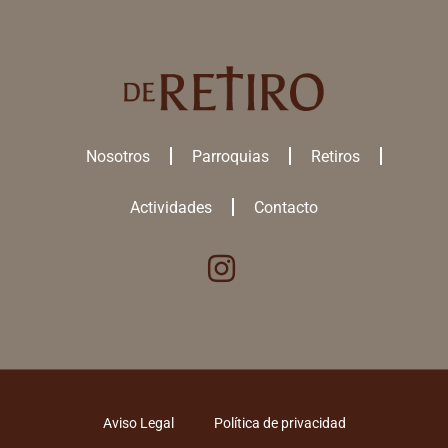
Nosotros
Parroquias
Retiros
Actividades
Contacto
Utilizamos cookies para ofrecerte la mejor experiencia en nuestra
web.
Puedes aprender más sobre qué
cookies
utilizamos o desactivarlas
en los
ajustes
.
ACEPTAR TODAS
Aviso Legal
Política de privacidad
RECHAZAR