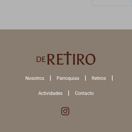
Nosotros
Parroquias
Retiros
Actividades
Contacto
Utilizamos cookies para ofrecerte la mejor experiencia en nuestra
web.
Puedes aprender más sobre qué
cookies
utilizamos o desactivarlas
en los
ajustes
.