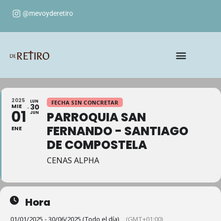
@mevoyderetiro
2025
LUN
FECHA SIN CONCRETAR
MIE
30
01
PARROQUIA SAN
JUN
FERNANDO - SANTIAGO
ENE
DE COMPOSTELA
CENAS ALPHA
Hora
01/01/2025 - 30/06/2025 (Todo el día)
(GMT+01:00)