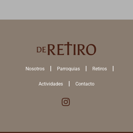
Nosotros
Parroquias
Retiros
Actividades
Contacto
Utilizamos cookies para ofrecerte la mejor experiencia en nuestra
web.
Puedes aprender más sobre qué
cookies
utilizamos o desactivarlas
en los
ajustes
.