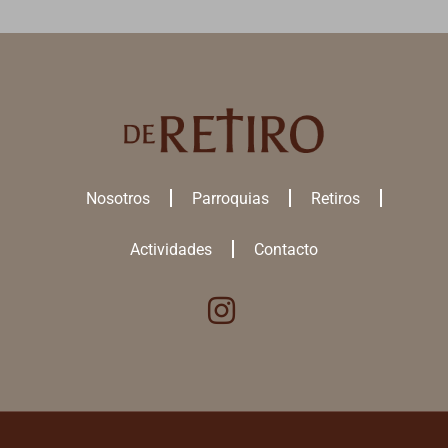
Nosotros
Parroquias
Retiros
Actividades
Contacto
Utilizamos cookies para ofrecerte la mejor experiencia en nuestra
web.
Puedes aprender más sobre qué
cookies
utilizamos o desactivarlas
en los
ajustes
.
ACEPTAR TODAS