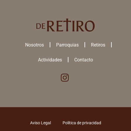
Nosotros
Parroquias
Retiros
Actividades
Contacto
Utilizamos cookies para ofrecerte la mejor experiencia en nuestra
web.
Puedes aprender más sobre qué
cookies
utilizamos o desactivarlas
en los
ajustes
.
ACEPTAR TODAS
Aviso Legal
Política de privacidad
RECHAZAR