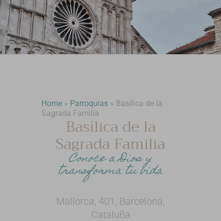
Home
»
Parroquias
»
Basílica de la
Sagrada Familia
Basílica de la
Sagrada Familia
Conoce a Dios y
transforma tu vida
Mallorca, 401, Barcelona,
Cataluña