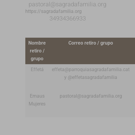
pastoral@sagradafamilia.org
https://sagradafamilia.org
34934366933
Nombre
Correo retiro / grupo
retiro /
grupo
Effetá
effeta@parroquiasagradafamilia.cat
y @effetasagradafamilia
Emaus
pastoral@sagradafamilia.org
Mujeres