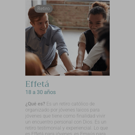
Retiro
Effetá
18 a 30 años
¿Qué es?
Es un retiro católico de
organizado por jóvenes laicos para
jóvenes que tiene como finalidad vivir
un encuentro personal con Dios. Es un
retiro testimonial y experiencial. Lo que
es Effetá para jóvenes, es Emaús para