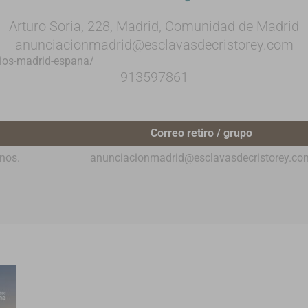
Arturo Soria, 228, Madrid, Comunidad de Madrid
anunciacionmadrid@esclavasdecristorey.com
cios-madrid-espana/
913597861
Correo retiro / grupo
anos.
anunciacionmadrid@esclavasdecristorey.co