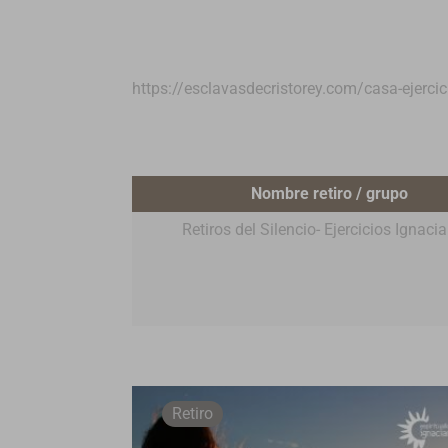
https://esclavasdecristorey.com/casa-ejerci
Nombre retiro / grupo
Retiros del Silencio- Ejercicios Ignaci
Retiro