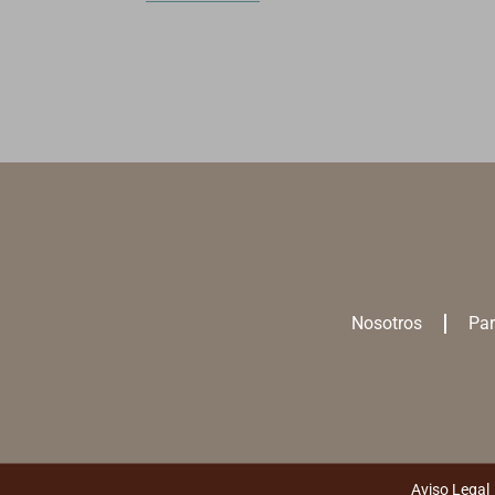
Nosotros
Par
Utilizamos cookies para ofrecerte la m
Puedes aprender más sobre qué
cookie
Aviso Legal