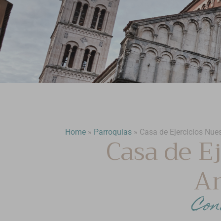
Home
»
Parroquias
»
Casa de Ejercicios Nue
Casa de E
A
Con