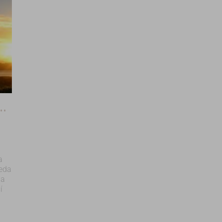
ncio- Ejercicios Ignacianos.
a
ueda
ha
í