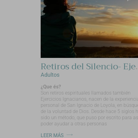
Retiros del Sile
Adultos
¿Que és?
Son retiros espirituales llamados también
Ejercicios Ignacianos, nacen de la experienci
personal de San Ignacio de Loyola, en búsq
de la voluntad de Dios. Desde hace 5 siglos 
sido un método, que puso por escrito para as
poder ayudar a otras personas
LEER MÁS