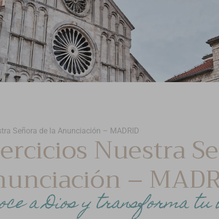
stra Señora de la Anunciación – MADRID
jercicios Nuestra Se
nunciación – MADR
oce a Dios y transforma tu 