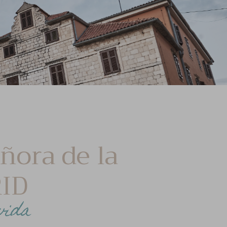
ñora de la
ID
vida