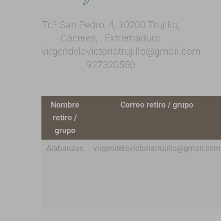
Tr.ª San Pedro, 4, 10200 Trujillo,
Cáceres, , Extremadura
virgendelavictoriatrujillo@gmail.com
927320550
Nombre
Correo retiro / grupo
retiro /
grupo
Alabanzas
virgendelavictoriatrujillo@gmail.com