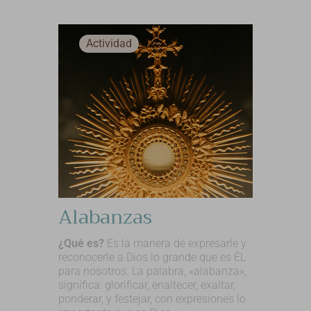
Actividad
Alabanzas
¿Qué es?
Es la manera de expresarle y
reconocerle a Dios lo grande que es ÉL
para nosotros. La palabra, «alabanza»,
significa: glorificar, enaltecer, exaltar,
ponderar, y festejar, con expresiones lo