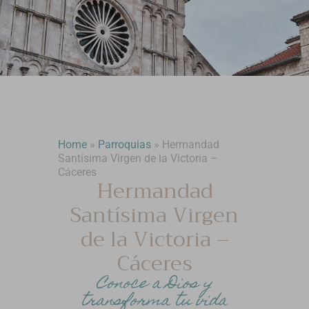
Home
»
Parroquias
»
Hermandad
Santísima Virgen de la Victoria –
Cáceres
Hermandad
Santísima Virgen
de la Victoria –
Cáceres
Conoce a Dios y
transforma tu vida