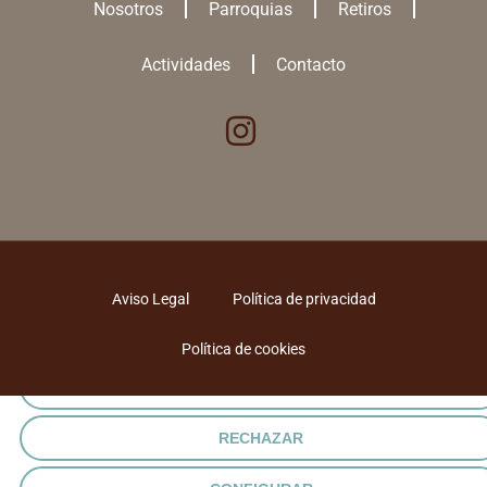
Nosotros
Parroquias
Retiros
Actividades
Contacto
Utilizamos cookies para ofrecerte la mejor experiencia en nuestra
Aviso Legal
Política de privacidad
web.
Puedes aprender más sobre qué
cookies
utilizamos o desactivarlas en
los
ajustes
.
Política de cookies
ACEPTAR TODAS
RECHAZAR