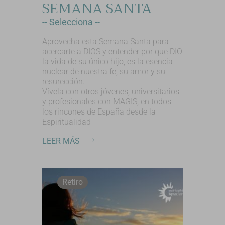
SEMANA SANTA
-- Selecciona --
Aprovecha esta Semana Santa para
acercarte a DIOS y entender por que DIO
la vida de su único hijo, es la esencia
nuclear de nuestra fe, su amor y su
resurección.
Vívela con otros jóvenes, universitarios
y profesionales con MAGIS, en todos
los rincones de España desde la
Espiritualidad
LEER MÁS
Retiro