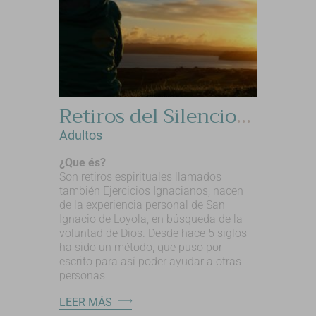
Retiros del Silencio- Ejercicios Ignacianos.
Adultos
¿Que és?
Son retiros espirituales llamados
también Ejercicios Ignacianos, nacen
de la experiencia personal de San
Ignacio de Loyola, en búsqueda de la
voluntad de Dios. Desde hace 5 siglos
ha sido un método, que puso por
escrito para así poder ayudar a otras
personas
LEER MÁS