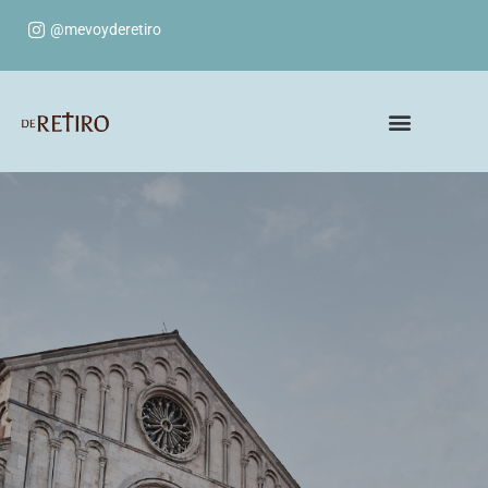
@mevoyderetiro