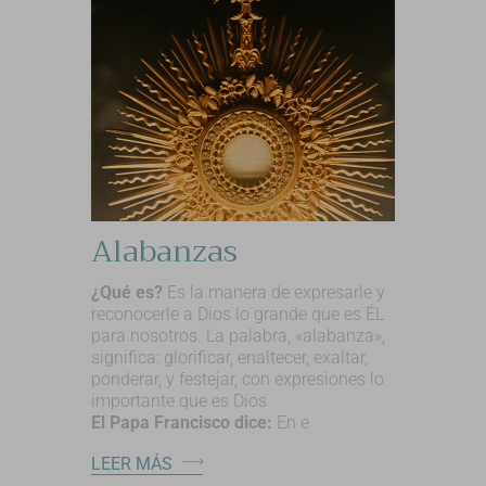
Alabanzas
¿Qué es?
Es la manera de expresarle y
reconocerle a Dios lo grande que es ÉL
para nosotros. La palabra, «alabanza»,
significa: glorificar, enaltecer, exaltar,
ponderar, y festejar, con expresiones lo
importante que es Dios
El Papa Francisco dice:
En e
LEER MÁS