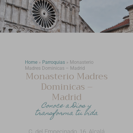
Home
»
Parroquias
»
Monasterio
Madres Dominicas – Madrid
Monasterio Madres
Dominicas –
Madrid
Conoce a Dios y
transforma tu vida
C. del Empecinado, 16, Alcalá