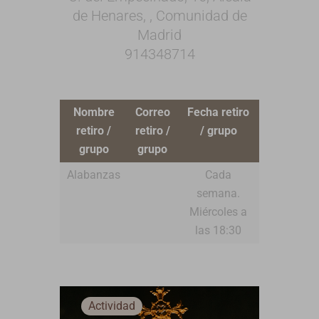
de Henares, , Comunidad de
Madrid
914348714
Nombre
Correo
Fecha retiro
retiro /
retiro /
/ grupo
grupo
grupo
Alabanzas
Cada
semana.
Miércoles a
las 18:30
Actividad