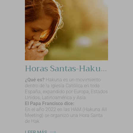
Horas Santas-Hakuna
¿Qué es?
Hakuna es un movimiento
dentro de la Iglesia Católica en toda
España, expandido por Europa, Estados
Unidos, Latinoamérica y Asia.
El Papa Francisco dice:
En el año 2022 en las HAM (Hakuna All
Meeting) se organizó una Hora Santa
de Hak
LEER MÁS