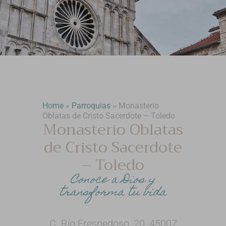
Home
»
Parroquias
»
Monasterio
Oblatas de Cristo Sacerdote – Toledo
Monasterio Oblatas
de Cristo Sacerdote
– Toledo
Conoce a Dios y
transforma tu vida
C. Río Fresnedoso, 20, 45007