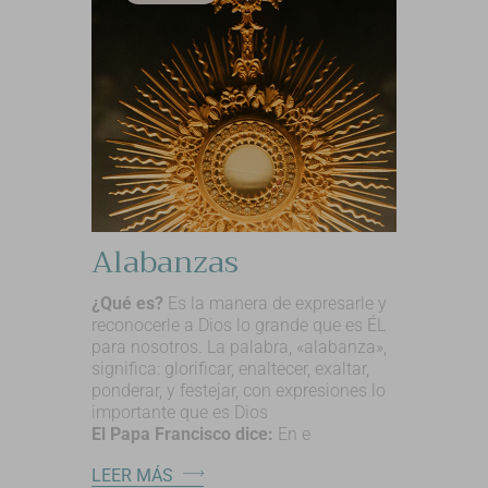
Alabanzas
¿Qué es?
Es la manera de expresarle y
reconocerle a Dios lo grande que es ÉL
para nosotros. La palabra, «alabanza»,
significa: glorificar, enaltecer, exaltar,
ponderar, y festejar, con expresiones lo
importante que es Dios
El Papa Francisco dice:
En e
LEER MÁS