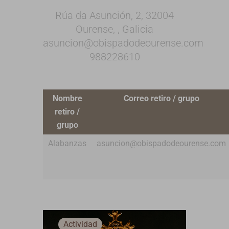
Rúa da Asunción, 2, 32004
Ourense, , Galicia
asuncion@obispadodeourense.com
988228610
Nombre
Correo retiro / grupo
retiro /
grupo
Alabanzas
asuncion@obispadodeourense.com
Actividad