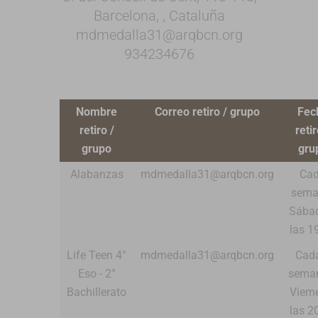
Barcelona, , Cataluña
mdmedalla31@arqbcn.org
934234676
Nombre
Correo retiro / grupo
Fec
retiro /
retir
grupo
gru
Alabanzas
mdmedalla31@arqbcn.org
Ca
sema
Sába
las 1
Life Teen 4°
mdmedalla31@arqbcn.org
Cad
Eso - 2°
sema
Bachillerato
Viern
las 2