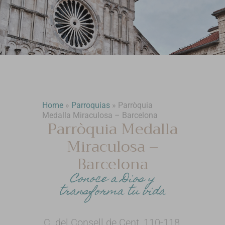
Home
»
Parroquias
»
Parròquia
Medalla Miraculosa – Barcelona
Parròquia Medalla
Miraculosa –
Barcelona
Conoce a Dios y
transforma tu vida
C. del Consell de Cent, 110-118,