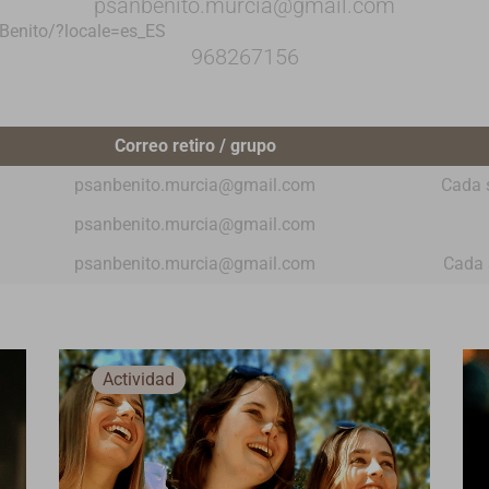
psanbenito.murcia@gmail.com
Benito/?locale=es_ES
968267156
Correo retiro / grupo
psanbenito.murcia@gmail.com
Cada 
psanbenito.murcia@gmail.com
psanbenito.murcia@gmail.com
Cada 
Actividad