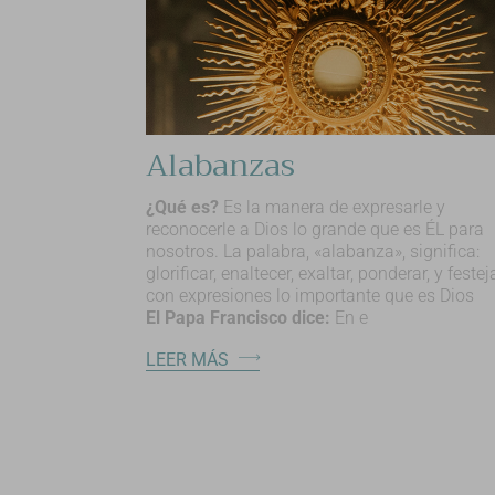
Alabanzas
¿Qué es?
Es la manera de expresarle y
reconocerle a Dios lo grande que es ÉL para
nosotros. La palabra, «alabanza», significa:
glorificar, enaltecer, exaltar, ponderar, y festeja
con expresiones lo importante que es Dios
El Papa Francisco dice:
En e
LEER MÁS