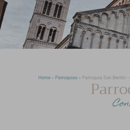
Home
»
Parroquias
»
Parroquia San Benito 
Parro
Con