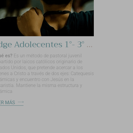
Edge Adolecentes 1°- 3° ESO
ué es?
Es un método de pastoral juvenil
artido por laicos católicos originario de
ados Unidos, que pretende acercar a los
enes a Cristo a través de dos ejes: Catequesis
ámicas y encuentro con Jesús en la
aristía. Mantiene la misma estructura y
námica
ER MÁS