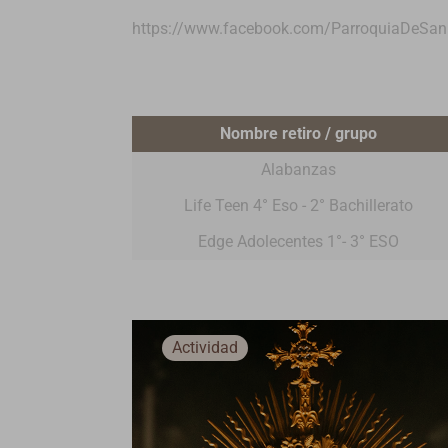
https://www.facebook.com/ParroquiaDeSan
Nombre retiro / grupo
Alabanzas
Life Teen 4° Eso - 2° Bachillerato
Edge Adolecentes 1°- 3° ESO
Actividad