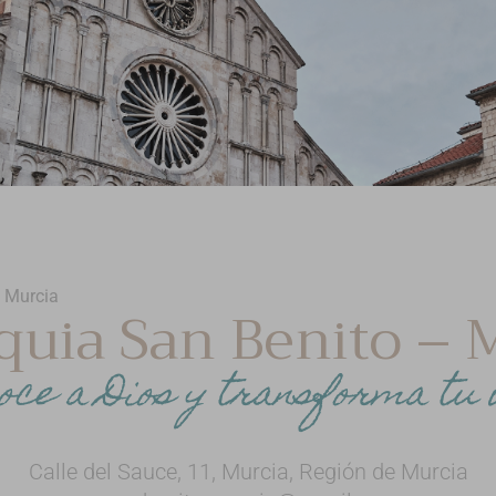
– Murcia
quia San Benito – 
oce a Dios y transforma tu 
Calle del Sauce, 11, Murcia, Región de Murcia