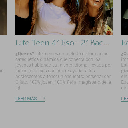
Life Teen 4° Eso - 2° Bachillerato
¿Qué es?
LifeTeen es un método de formación
¿Q
catequética dinámica que conecta con los
imp
jóvenes hablando su mismo idioma, llevada por
Est
r,
laicos católicos que quiere ayudar a los
jóv
adolescentes a tener un encuentro personal con
din
Cristo. 100% joven, 100% fiel al magisterio de la
Euc
Igl
di
LEER MÁS
LE