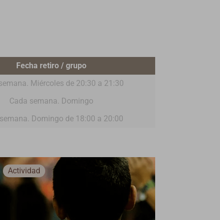
Fecha retiro / grupo
semana. Miércoles de 20:30 a 21:30
Cada semana. Domingo
semana. Domingo de 18:00 a 20:00
Actividad