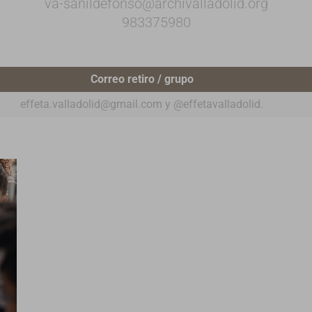
va-sanildefonso@archivalladolid.org
983375980
Correo retiro / grupo
effeta.valladolid@gmail.com y @effetavalladolid.