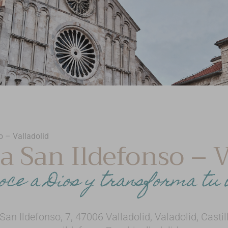
o – Valladolid
a San Ildefonso – V
oce a Dios y transforma tu 
 San Ildefonso, 7, 47006 Valladolid, Valadolid, Castil