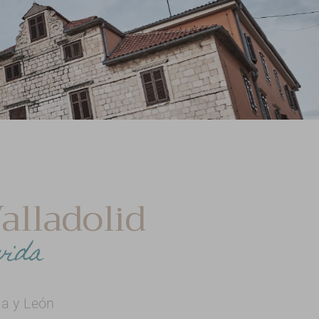
alladolid
vida
la y León