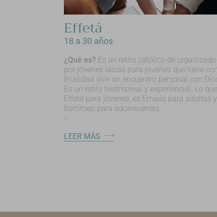
Effetá
18 a 30 años
¿Qué es?
Es un retiro católico de organizado
por jóvenes laicos para jóvenes que tiene c
finalidad vivir un encuentro personal con Dio
Es un retiro testimonial y experiencial. Lo qu
Effetá para jóvenes, es Emaús para adultos y
Bartimeo para adolescentes.
<
LEER MÁS