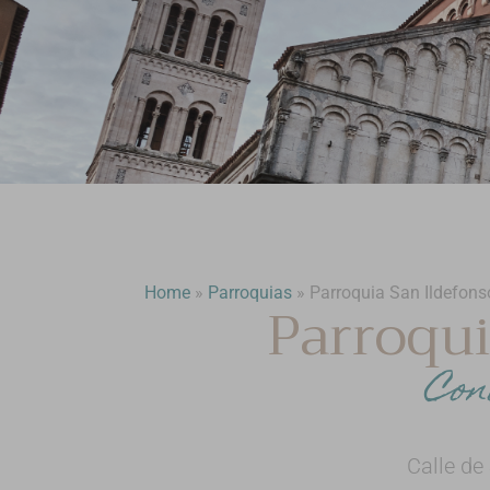
Home
»
Parroquias
»
Parroquia San Ildefons
Parroqui
Con
Calle de