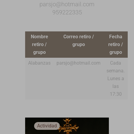
parsjo@hotmail.com
959222335
Nombre
Correo retiro /
Fecha
retiro /
grupo
retiro /
grupo
grupo
Alabanzas
parsjo@hotmail.com
Cada
semana.
Lunes a
las
17:30
Actividad