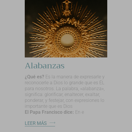
Alabanzas
¿Qué es?
Es la manera de expresarle y
reconocerle a Dios lo grande que es ÉL
para nosotros. La palabra, «alabanza»,
significa: glorificar, enaltecer, exaltar,
ponderar, y festejar, con expresiones lo
importante que es Dios
El Papa Francisco dice:
En e
LEER MÁS