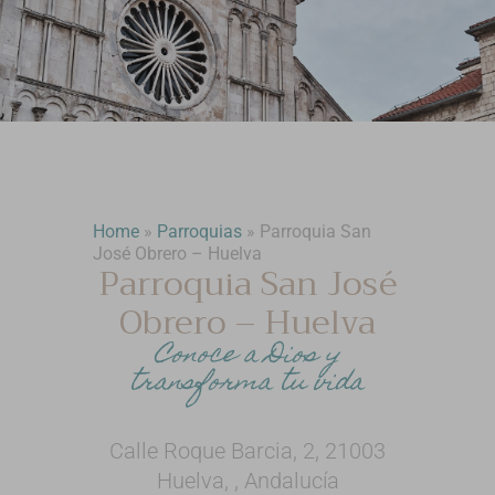
Home
»
Parroquias
»
Parroquia San
José Obrero – Huelva
Parroquia San José
Obrero – Huelva
Conoce a Dios y
transforma tu vida
Calle Roque Barcia, 2, 21003
Huelva, , Andalucía