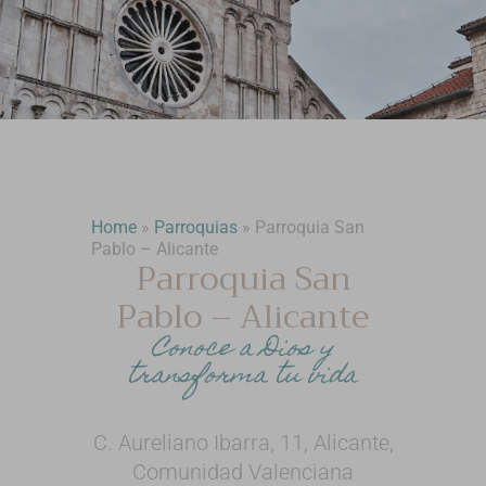
Home
»
Parroquias
»
Parroquia San
Pablo – Alicante
Parroquia San
Pablo – Alicante
Conoce a Dios y
transforma tu vida
C. Aureliano Ibarra, 11, Alicante,
Comunidad Valenciana