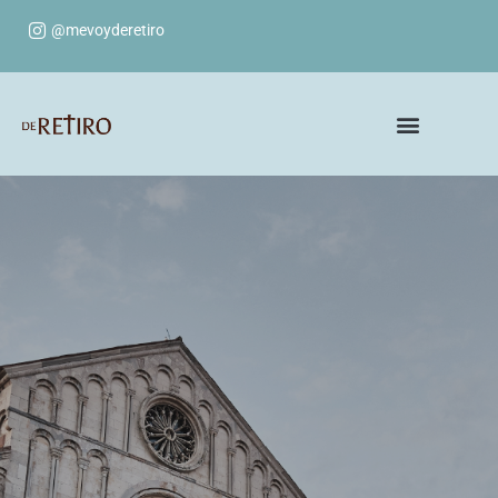
@mevoyderetiro