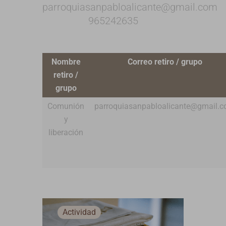
parroquiasanpabloalicante@gmail.com
965242635
Nombre
Correo retiro / grupo
retiro /
grupo
Comunión
parroquiasanpabloalicante@gmail.
y
liberación
Actividad