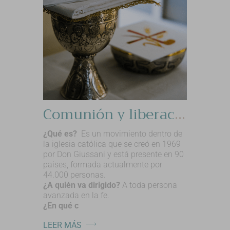
Comunión y liberación
¿Qué es?
Es un movimiento dentro de
la iglesia católica que se creó en 1969
por Don Giussani y está presente en 90
paises, formada actualmente por
44.000 personas.
¿A quién va dirigido?
A toda persona
avanzada en la fe.
¿En qué c
LEER MÁS