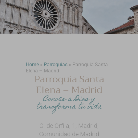
Home
»
Parroquias
»
Parroquia Santa
Elena – Madrid
Parroquia Santa
Elena – Madrid
Conoce a Dios y
transforma tu vida
C. de Orfila, 1, Madrid,
Comunidad de Madrid