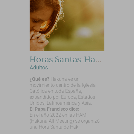
Horas Santas-Hakuna
Adultos
¿Qué es?
Hakuna es un
movimiento dentro de la Iglesia
Católica en toda España,
expandido por Europa, Estados
Unidos, Latinoamérica y Asia.
El Papa Francisco dice:
En el año 2022 en las HAM
(Hakuna All Meeting) se organizó
una Hora Santa de Hak