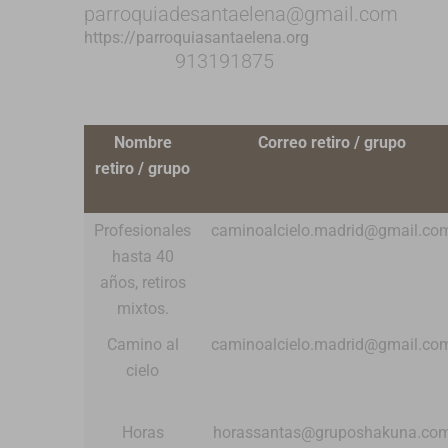
parroquiadesantaelena@gmail.com
https://parroquiasantaelena.org
913191875
Nombre
Correo retiro / grupo
retiro / grupo
Profesionales
caminoalcielo.madrid@gmail.co
hasta 40
años, retiros
mixtos.
Camino al
caminoalcielo.madrid@gmail.co
cielo
Horas
horassantas@gruposhakuna.co