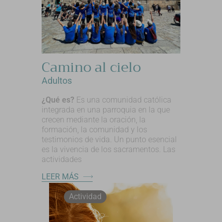
Camino al cielo
Adultos
¿Qué es?
Es una comunidad católica
integrada en una parroquia en la que
crecen mediante la oración, la
formación, la comunidad y los
testimonios de vida. Un punto esencial
es la vivencia de los sacramentos. Las
actividades
LEER MÁS
Actividad