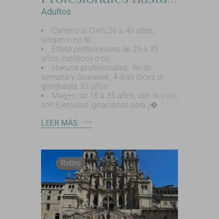
Adultos
Camino al Cielo 26 a 40 años,
tengan o no fe.
Effetá profesionales de 25 a 35
años, católicos o no.
Hakuna profesionales, fin de
semana y Soulweek, 4 días (boys or
girls)hasta 35 años.
Mag+s, de 18 a 35 años, con fe o no,
son Ejercicios Ignacianos para j�
LEER MÁS
Retiro