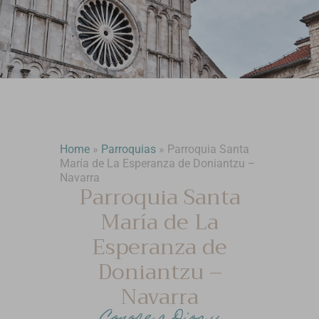
Home
»
Parroquias
»
Parroquia Santa
María de La Esperanza de Doniantzu –
Navarra
Parroquia Santa
María de La
Esperanza de
Doniantzu –
Navarra
Conoce a Dios y