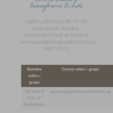
transforma tu vida
Calle Lurbeltzeta, 40, 31180
Zizur Mayor, Navarra, ,
Comunidad Foral de Navarra
parroquia@parroquiadoniantzu.es
948182213
Nombre
Correo retiro / grupo
retiro /
grupo
Life Teen 4°
parroquia@parroquiadoniantzu.es
Eso - 2°
Bachillerato