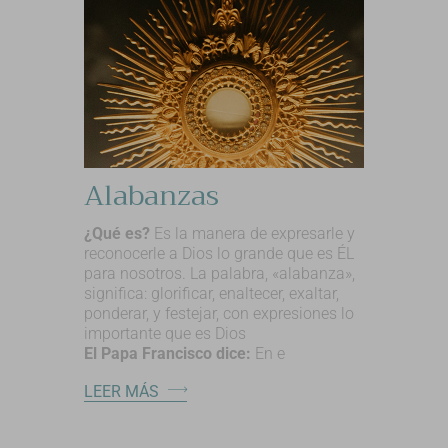
Alabanzas
¿Qué es?
Es la manera de expresarle y
reconocerle a Dios lo grande que es ÉL
para nosotros. La palabra, «alabanza»,
significa: glorificar, enaltecer, exaltar,
ponderar, y festejar, con expresiones lo
importante que es Dios
El Papa Francisco dice:
En e
LEER MÁS