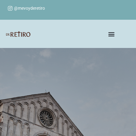
@mevoyderetiro