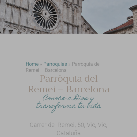
Home
»
Parroquias
»
Parròquia del
Remei – Barcelona
Parròquia del
Remei – Barcelona
Conoce a Dios y
transforma tu vida
Carrer del Remei, 50, Vic, Vic,
Cataluña