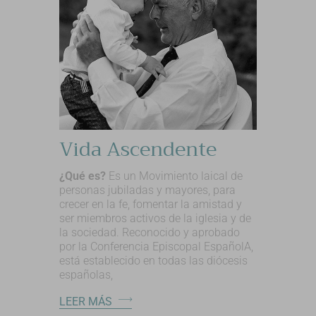
Vida Ascendente
¿Qué es?
Es un Movimiento laical de
personas jubiladas y mayores, para
crecer en la fe, fomentar la amistad y
ser miembros activos de la iglesia y de
la sociedad. Reconocido y aprobado
por la Conferencia Episcopal EspañolA,
está establecido en todas las diócesis
españolas,
LEER MÁS