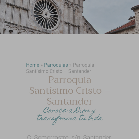
Home
»
Parroquias
»
Parroquia
Santísimo Cristo – Santander
Parroquia
Santísimo Cristo –
Santander
Conoce a Dios y
transforma tu vida
C. Somorrostro, s/n, Santander,