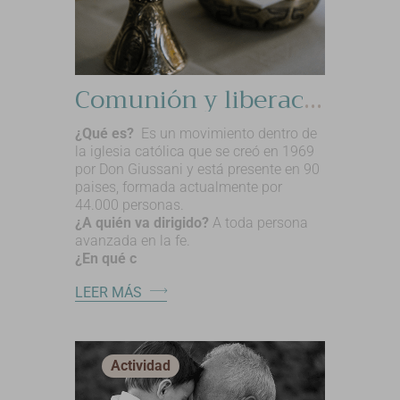
Comunión y liberación
¿Qué es?
Es un movimiento dentro de
la iglesia católica que se creó en 1969
por Don Giussani y está presente en 90
paises, formada actualmente por
44.000 personas.
¿A quién va dirigido?
A toda persona
avanzada en la fe.
¿En qué c
LEER MÁS
Actividad