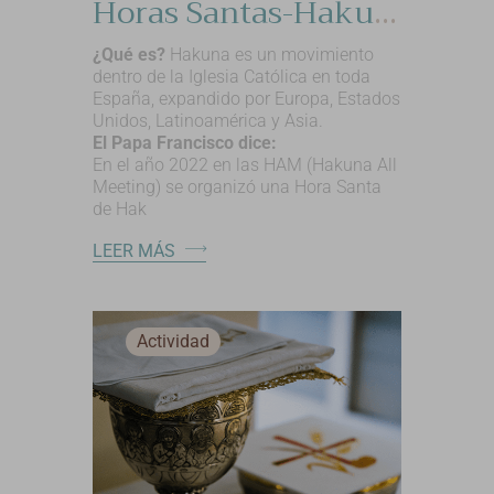
Horas Santas-Hakuna
¿Qué es?
Hakuna es un movimiento
dentro de la Iglesia Católica en toda
España, expandido por Europa, Estados
Unidos, Latinoamérica y Asia.
El Papa Francisco dice:
En el año 2022 en las HAM (Hakuna All
Meeting) se organizó una Hora Santa
de Hak
LEER MÁS
Actividad