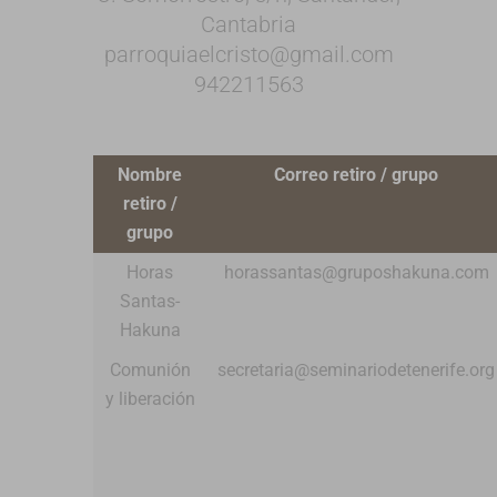
Cantabria
parroquiaelcristo@gmail.com
942211563
Nombre
Correo retiro / grupo
retiro /
grupo
Horas
horassantas@gruposhakuna.com
Santas-
Hakuna
Comunión
secretaria@seminariodetenerife.org
y liberación