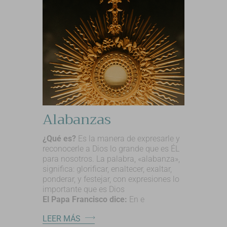
Alabanzas
¿Qué es?
Es la manera de expresarle y
reconocerle a Dios lo grande que es ÉL
para nosotros. La palabra, «alabanza»,
significa: glorificar, enaltecer, exaltar,
ponderar, y festejar, con expresiones lo
importante que es Dios
El Papa Francisco dice:
En e
LEER MÁS