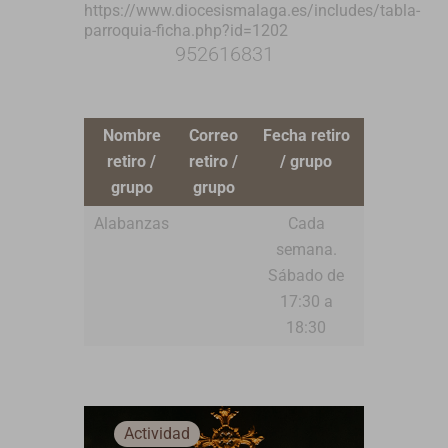
https://www.diocesismalaga.es/includes/tabla-
parroquia-ficha.php?id=1202
952616831
Nombre
Correo
Fecha retiro
retiro /
retiro /
/ grupo
grupo
grupo
Alabanzas
Cada
semana.
Sábado de
17:30 a
18:30
Actividad