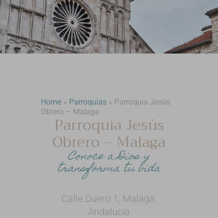
Home
»
Parroquias
»
Parroquia Jesús
Obrero – Malaga
Parroquia Jesús
Obrero – Malaga
Conoce a Dios y
transforma tu vida
Calle Duero 1, Malaga,
Andalucía