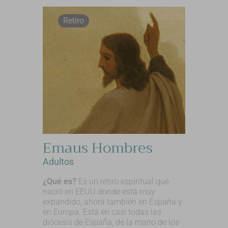
Retiro
Emaus Hombres
Adultos
¿Qué es?
Es un retiro espiritual que
nació en EEUU donde está muy
expandido, ahora también en España y
en Europa. Está en casi todas las
diócesis de España, de la mano de los