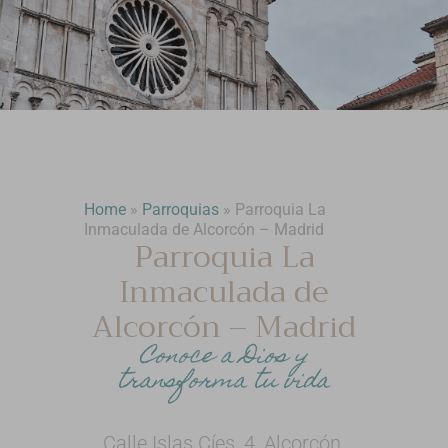
Home
»
Parroquias
»
Parroquia La
Inmaculada de Alcorcón – Madrid
Parroquia La
Inmaculada de
Alcorcón – Madrid
Conoce a Dios y
transforma tu vida
Calle Islas Cíes, 4, Alcorcón,