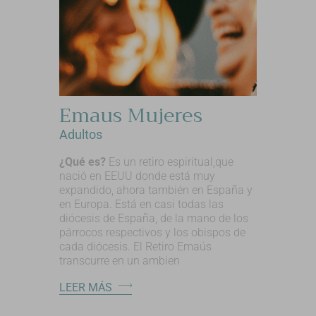
Emaus Mujeres
Adultos
¿Qué es?
Es un retiro espiritual,que
nació en EEUU donde está muy
expandido, ahora también en España y
en Europa. Está en casi todas las
diócesis de España, de la mano de los
párrocos respectivos y los obispos de
cada diócesis. El Retiro Emaús
transcurre en un ambien
LEER MÁS