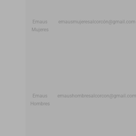
Emaus
emausmujeresalcorcón@gmail.com
Mujeres
Emaus
emaushombresalcorcon@gmail.co
Hombres