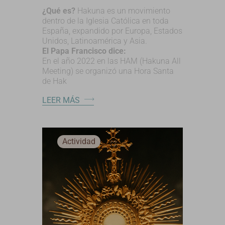
¿Qué es?
Hakuna es un movimiento
dentro de la Iglesia Católica en toda
España, expandido por Europa, Estados
Unidos, Latinoamérica y Asia.
El Papa Francisco dice:
En el año 2022 en las HAM (Hakuna All
Meeting) se organizó una Hora Santa
de Hak
LEER MÁS
Actividad