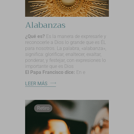
Alabanzas
¿Qué es?
Es la manera de expresarle y
reconocerle a Dios lo grande que es ÉL
para nosotros. La palabra, «alabanza»,
significa: glorificar, enaltecer, exaltar,
ponderar, y festejar, con expresiones lo
importante que es Dios
El Papa Francisco dice:
En e
LEER MÁS
Retiro