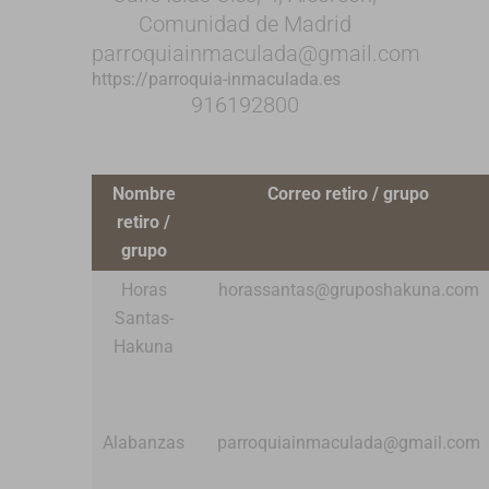
Comunidad de Madrid
parroquiainmaculada@gmail.com
https://parroquia-inmaculada.es
916192800
Nombre
Correo retiro / grupo
retiro /
grupo
Horas
horassantas@gruposhakuna.com
Santas-
Hakuna
Alabanzas
parroquiainmaculada@gmail.com