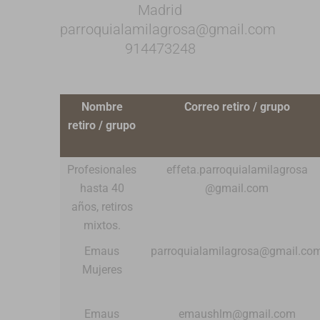
Madrid
parroquialamilagrosa@gmail.com
914473248
Nombre
Correo retiro / grupo
retiro / grupo
Profesionales
effeta.parroquialamilagrosa​
hasta 40
@gmail.com
años, retiros
mixtos.
Emaus
parroquialamilagrosa@gmail.co
Mujeres
Emaus
emaushlm@gmail.com