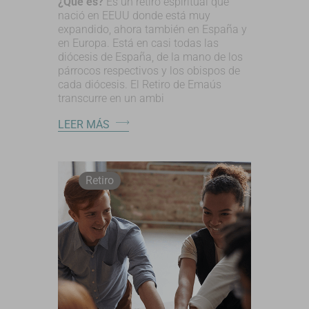
¿Qué es?
Es un retiro espiritual que
nació en EEUU donde está muy
expandido, ahora también en España y
en Europa. Está en casi todas las
diócesis de España, de la mano de los
párrocos respectivos y los obispos de
cada diócesis. El Retiro de Emaús
transcurre en un ambi
LEER MÁS
Retiro