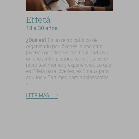
Effetá
18 a 30 años
¿Qué es?
Es un retiro católico de
organizado por jóvenes laicos para
jóvenes que tiene como finalidad vivir
un encuentro personal con Dios. Es un
retiro testimonial y experiencial. Lo que
es Effetá para jóvenes, es Emaús para
adultos y Bartimeo para adolescentes.
<
LEER MÁS