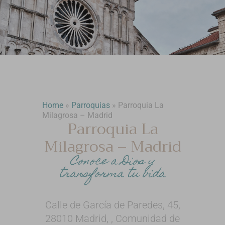
Home
»
Parroquias
»
Parroquia La
Milagrosa – Madrid
Parroquia La
Milagrosa – Madrid
Conoce a Dios y
transforma tu vida
Calle de García de Paredes, 45,
28010 Madrid, , Comunidad de