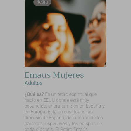
Retiro
Emaus Mujeres
Adultos
¿Qué es?
Es un retiro espiritual,que
nació en EEUU donde está muy
expandido, ahora también en España y
en Europa. Está en casi todas las
diócesis de España, de la mano de los
párrocos respectivos y los obispos de
cada diócesis. El Retiro Emaús