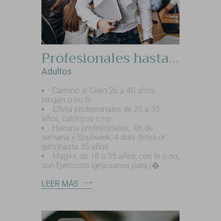
Profesionales hasta 40 años, retiros mixtos.
Adultos
Camino al Cielo 26 a 40 años,
tengan o no fe.
Effetá profesionales de 25 a 35
años, católicos o no.
Hakuna profesionales, fin de
semana y Soulweek, 4 días (boys or
girls)hasta 35 años.
Mag+s, de 18 a 35 años, con fe o no,
son Ejercicios Ignacianos para j�
LEER MÁS