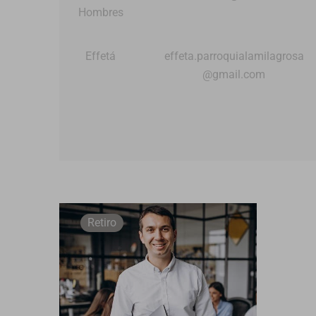
Hombres
Effetá
effeta.parroquialamilagrosa​
@gmail.com
Retiro