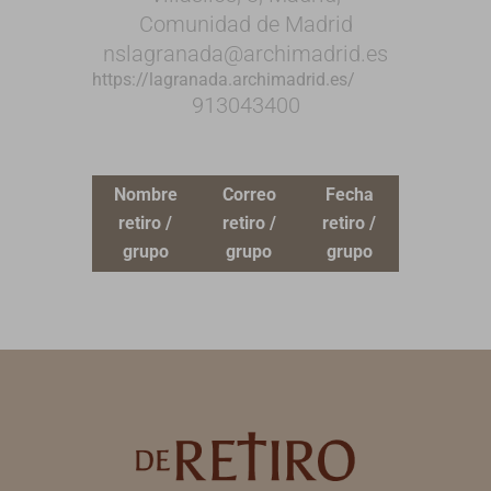
Comunidad de Madrid
nslagranada@archimadrid.es
https://lagranada.archimadrid.es/
913043400
Nombre
Correo
Fecha
retiro /
retiro /
retiro /
grupo
grupo
grupo