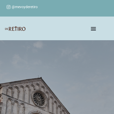
@mevoyderetiro