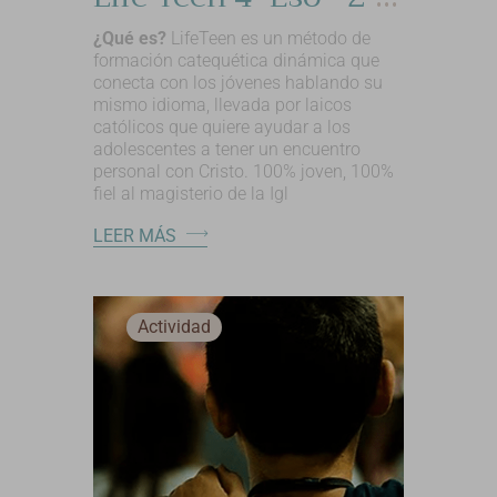
¿Qué es?
LifeTeen es un método de
formación catequética dinámica que
conecta con los jóvenes hablando su
mismo idioma, llevada por laicos
católicos que quiere ayudar a los
adolescentes a tener un encuentro
personal con Cristo. 100% joven, 100%
fiel al magisterio de la Igl
LEER MÁS
Actividad