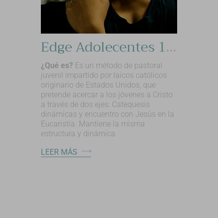
Edge Adolecentes 1°- 3° ESO
¿Qué es?
Es un método de pastoral
juvenil impartido por laicos católicos
originario de Estados Unidos, que
pretende acercar a los jóvenes a Cristo
a través de dos ejes: Catequesis
dinámicas y encuentro con Jesús en la
Eucaristía. Mantiene la misma
estructura y dinámica
LEER MÁS