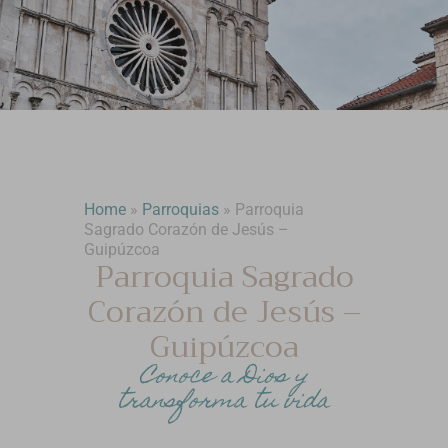
Home
»
Parroquias
»
Parroquia
Sagrado Corazón de Jesús –
Guipúzcoa
Parroquia Sagrado
Corazón de Jesús –
Guipúzcoa
Conoce a Dios y
transforma tu vida