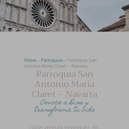
Home
»
Parroquias
»
Parroquia San
Antonio María Claret – Navarra
Parroquia San
Antonio María
Claret – Navarra
Conoce a Dios y
transforma tu vida
Calle Ventura Rodríguez, 60,