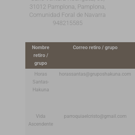
31012 Pamplona, Pamplona,
Comunidad Foral de Navarra
948215585
Nombre
Correo retiro / grupo
retiro /
grupo
Horas
horassantas@gruposhakuna.com
Santas-
Hakuna
Vida
parroquiaelcristo@gmail.com
Ascendente