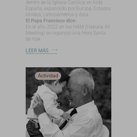
dentro de la Iglesia Católica en toda
España, expandido por Europa, Estados
Unidos, Latinoamérica y Asia.
El Papa Francisco dice:
En el año 2022 en las HAM (Hakuna All
Meeting) se organizó una Hora Santa
de Hak
LEER MÁS
Actividad