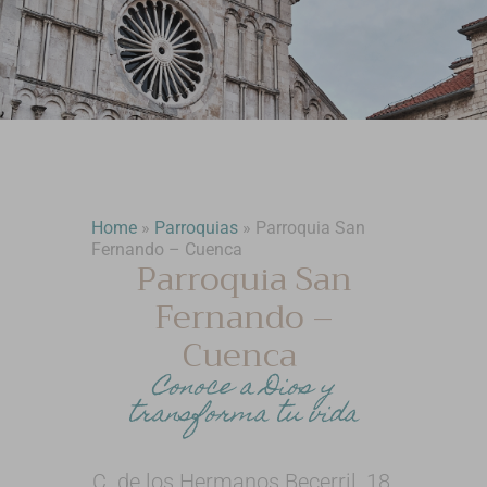
Home
»
Parroquias
»
Parroquia San
Fernando – Cuenca
Parroquia San
Fernando –
Cuenca
Conoce a Dios y
transforma tu vida
C. de los Hermanos Becerril, 18,