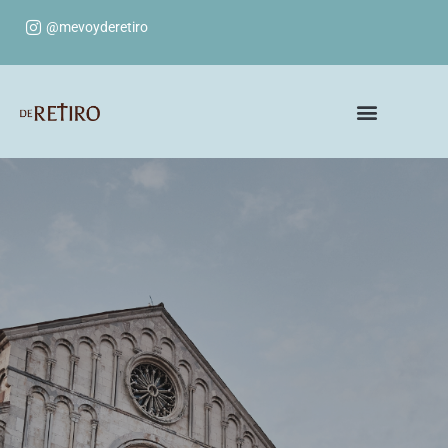
@mevoyderetiro