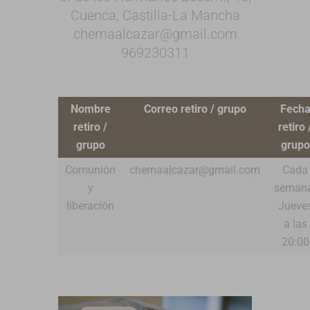
Cuenca, Castilla-La Mancha
chemaalcazar@gmail.com
969230311
Nombre
Correo retiro / grupo
Fech
retiro /
retiro 
grupo
grupo
Comunión
chemaalcazar@gmail.com
Cada
y
seman
liberación
Jueve
a las
20:00