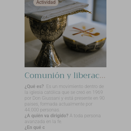
Actividad
Comunión y liberación
¿Qué es?
Es un movimiento dentro de
la iglesia católica que se creó en 1969
por Don Giussani y está presente en 90
paises, formada actualmente por
44.000 personas.
¿A quién va dirigido?
A toda persona
avanzada en la fe.
¿En qué c