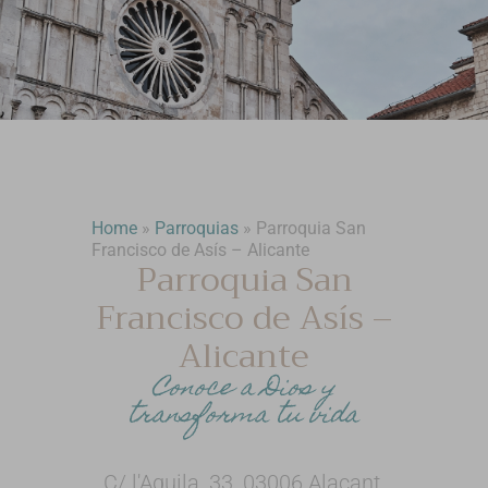
Home
»
Parroquias
»
Parroquia San
Francisco de Asís – Alicante
Parroquia San
Francisco de Asís –
Alicante
Conoce a Dios y
transforma tu vida
C/ l'Aguila, 33, 03006 Alacant,