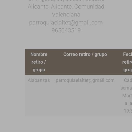
Alicante, Alicante, Comunidad
Valenciana
parroquiaelaltet@gmail.com
965043519
Nombre
Correo retiro / grupo
Fec
retiro /
retir
grupo
gru
Alabanzas
parroquiaelaltet@gmail.com
Ca
sema
Mart
a l
19: