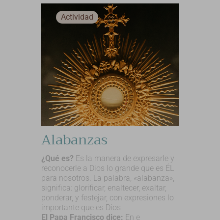
Actividad
Alabanzas
¿Qué es?
Es la manera de expresarle y
reconocerle a Dios lo grande que es ÉL
para nosotros. La palabra, «alabanza»,
significa: glorificar, enaltecer, exaltar,
ponderar, y festejar, con expresiones lo
importante que es Dios
El Papa Francisco dice:
En e