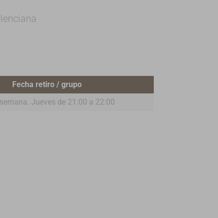
alenciana
Fecha retiro / grupo
semana. Jueves de 21:00 a 22:00