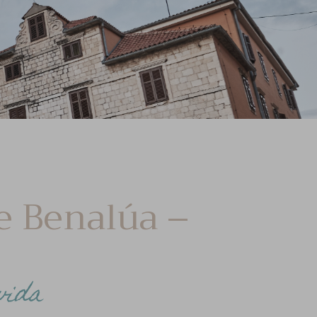
e Benalúa –
vida