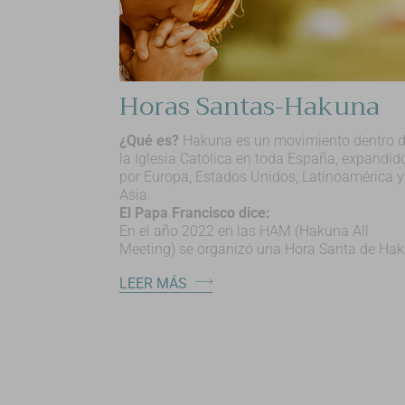
Horas Santas-Hakuna
¿Qué es?
Hakuna es un movimiento dentro 
la Iglesia Católica en toda España, expandid
por Europa, Estados Unidos, Latinoamérica y
Asia.
El Papa Francisco dice:
En el año 2022 en las HAM (Hakuna All
Meeting) se organizó una Hora Santa de Hak
LEER MÁS