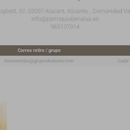
oglietti, 37, 03007 Alacant, Alicante, , Comunidad V
info@parroquiabenalua.es
965107914
Correo retiro / grupo
horassantas@gruposhakuna.com
Cada 