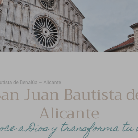
tista de Benalúa – Alicante
San Juan Bautista d
Alicante
oce a Dios y transforma tu 