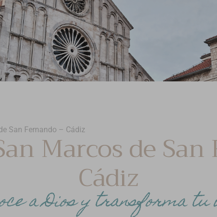
de San Fernando – Cádiz
San Marcos de San
Cádiz
oce a Dios y transforma tu 