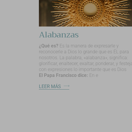
Alabanzas
¿Qué es?
Es la manera de expresarle y
reconocerle a Dios lo grande que es ÉL para
nosotros. La palabra, «alabanza», significa:
glorificar, enaltecer, exaltar, ponderar, y festeja
con expresiones lo importante que es Dios
El Papa Francisco dice:
En e
LEER MÁS