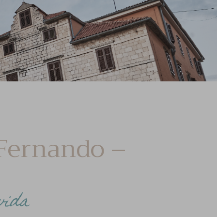
 Fernando –
vida