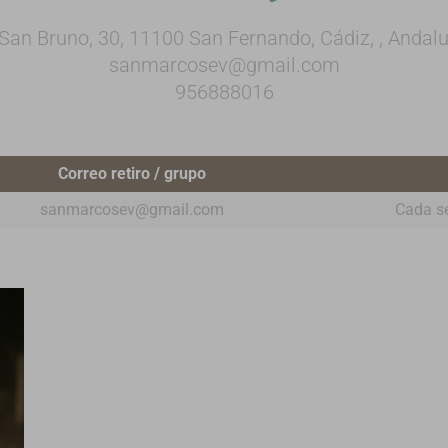
 San Bruno, 30, 11100 San Fernando, Cádiz, , Andalu
sanmarcosev@gmail.com
956888016
Correo retiro / grupo
sanmarcosev@gmail.com
Cada s