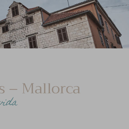
s – Mallorca
vida