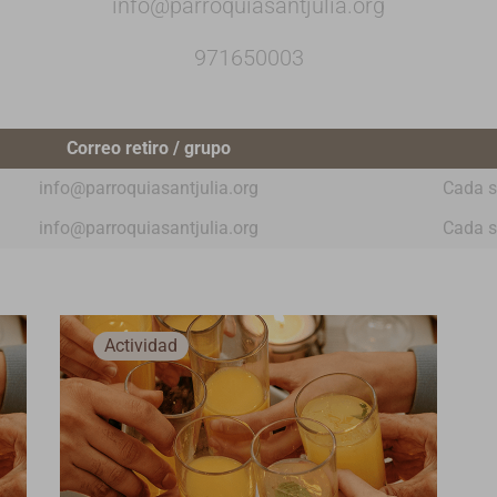
info@parroquiasantjulia.org
971650003
Correo retiro / grupo
info@parroquiasantjulia.org
Cada s
info@parroquiasantjulia.org
Cada s
Actividad