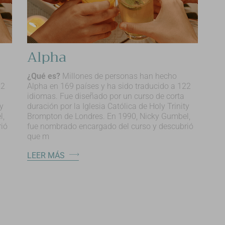
Alpha
¿Qué es?
Millones de personas han hecho
22
Alpha en 169 países y ha sido traducido a 122
idiomas. Fue diseñado por un curso de corta
ty
duración por la Iglesia Católica de Holy Trinity
l,
Brompton de Londres. En 1990, Nicky Gumbel,
ió
fue nombrado encargado del curso y descubrió
que m
LEER MÁS