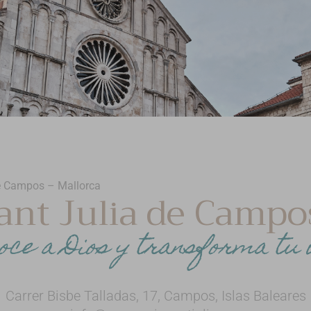
de Campos – Mallorca
ant Julia de Campo
oce a Dios y transforma tu 
Carrer Bisbe Talladas, 17, Campos, Islas Baleares